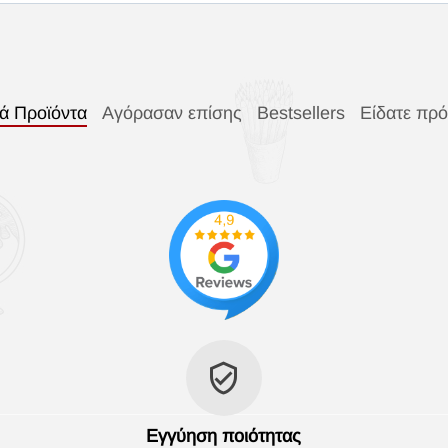
κά Προϊόντα
Αγόρασαν επίσης
Bestsellers
Είδατε πρ
τας χρωμάτων )
ροϊόντα )
Εγγύηση ποιότητας