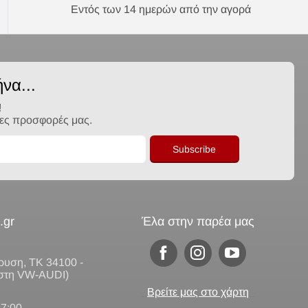
Εντός των 14 ημερών από την αγορά
να...
!
λες προσφορές μας.
Subscribe
.gr
Έλα στην παρέα μας
υση, ΤΚ 34100 -
 στη VW-AUDI)
Βρείτε μας στο χάρτη
17:00