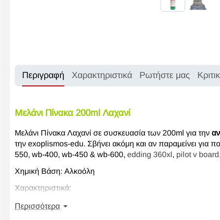
Περιγραφή
Χαρακτηριστικά
Ρωτήστε μας
Κριτι
Μελάνι Πίνακα
200ml Λαχανί
Μελάνι Πίνακα Λαχανί σε συσκευασία των 200ml για την
α
την exoplismos-edu. Σβήνει ακόμη και αν παραμείνει για π
550, wb-400, wb-450 & wb-600,
edding 360xl
,
pilot v board
Χημική Βάση: Αλκοόλη
Χαρακτηριστικά:
Άοσμο
Περισσότερα
Στεγνώνει γρήγορα