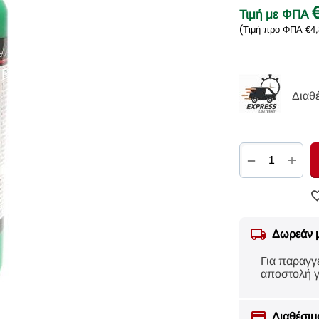
Τιμή με ΦΠΑ
(
Τιμή προ ΦΠΑ
€
4
Διαθ
+
−
Δωρεάν 
Για παραγγ
αποστολή γ
Διαθέσιμ