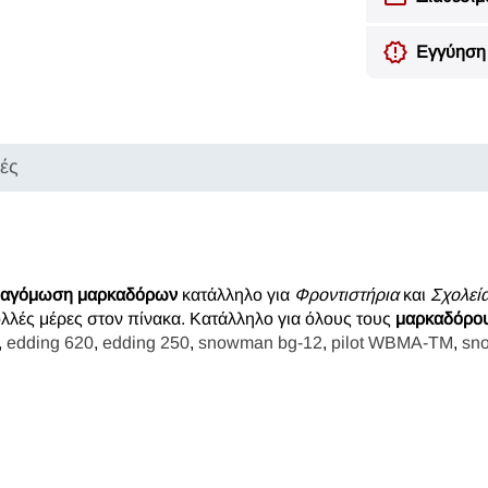
Εγγύηση 
κές
ναγόμωση μαρκαδόρων
κατάλληλο για
Φροντιστήρια
και
Σχολεί
ολλές μέρες στον πίνακα. Κατάλληλο για όλους τους
μαρκαδόρου
,
edding 620
,
edding 250
,
snowman bg-12
,
pilot WBMA-TM
,
sn