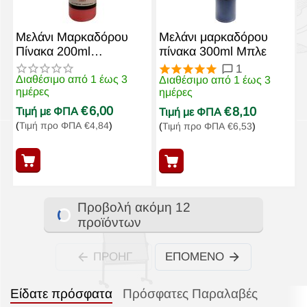
Μελάνι Μαρκαδόρου
Μελάνι μαρκαδόρου
Πίνακα 200ml
πίνακα 300ml Μπλε
Εxoplismos.edu
1
Κόκκινο
Διαθέσιμο από 1 έως 3
Διαθέσιμο από 1 έως 3
ημέρες
ημέρες
€
6,00
€
8,10
Τιμή με ΦΠΑ
Τιμή με ΦΠΑ
(
Τιμή προ ΦΠΑ
€
4,84
)
(
Τιμή προ ΦΠΑ
€
6,53
)
Προβολή ακόμη 12
προϊόντων
ΠΡΟΗΓ
ΕΠΌΜΕΝΟ
Είδατε πρόσφατα
Πρόσφατες Παραλαβές