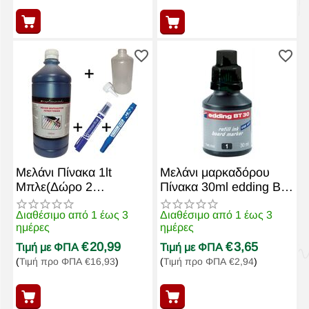
Μελάνι Πίνακα 1lt
Μελάνι μαρκαδόρου
Μπλε(Δώρο 2
Πίνακα 30ml edding BT
μαρκαδόροι + άδειο
30 Μαύρο
μπουκάλι)
Διαθέσιμο από 1 έως 3
Διαθέσιμο από 1 έως 3
ημέρες
ημέρες
€
20,99
€
3,65
Τιμή με ΦΠΑ
Τιμή με ΦΠΑ
(
Τιμή προ ΦΠΑ
€
16,93
)
(
Τιμή προ ΦΠΑ
€
2,94
)