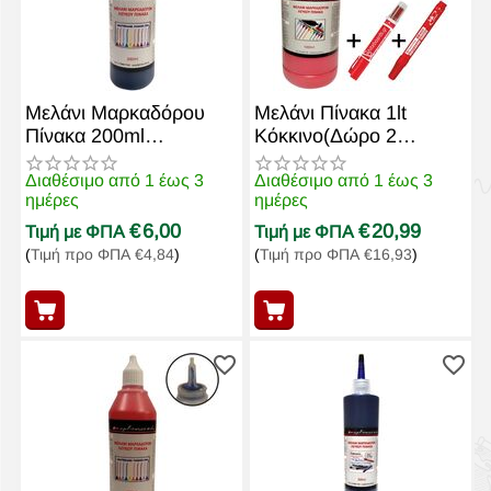
Μελάνι Μαρκαδόρου
Μελάνι Πίνακα 1lt
Πίνακα 200ml
Κόκκινο(Δώρο 2
Exoplismos.edu Μπλε
μαρκαδόροι + άδειο
μπουκάλι)
Διαθέσιμο από 1 έως 3
Διαθέσιμο από 1 έως 3
ημέρες
ημέρες
€
6,00
€
20,99
Τιμή με ΦΠΑ
Τιμή με ΦΠΑ
(
Τιμή προ ΦΠΑ
€
4,84
)
(
Τιμή προ ΦΠΑ
€
16,93
)