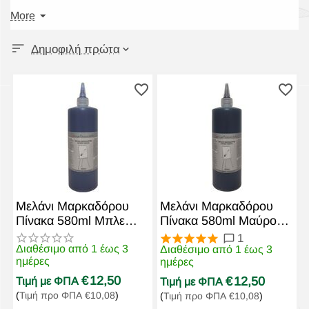
πίνακες
που βοηθάει στη σωστή συντήρηση του
More
λευκού πίνακα
. Όλα τα μελάνια μας έχουν περάσει
τα προβλεπόμενα τεστ και η εταιρία μας σας
Δημοφιλή πρώτα
εγγυάται ότι με τις προτάσεις της δεν θα
αντιμετωπίσετε προβλήματα όπως: δυσάρεστες
μυρωδιές, δύσκολο σβήσιμο
πινάκων
, καταστροφή
της επιφάνειας
πινάκων,
υπερβολική κατανάλωση
μελάνης
λόγω αραίωσης με λάθος αναλογίες ή με μη
κατάλληλα υλικά. Ένας
λευκός πίνακας
μπορεί να μη
χάσει τα χαρακτηριστικά του για πολλά χρόνια με τη
σωστή χρησιμοποίηση
μελανιών μαρκαδόρου
.
Μελάνι Μαρκαδόρου
Μελάνι Μαρκαδόρου
Πίνακα 580ml Μπλε
Πίνακα 580ml Μαύρο
exoplismos edu
exoplismos edu
1
Διαθέσιμο από 1 έως 3
Διαθέσιμο από 1 έως 3
ημέρες
ημέρες
€
12,50
€
12,50
Τιμή με ΦΠΑ
Τιμή με ΦΠΑ
(
Τιμή προ ΦΠΑ
€
10,08
)
(
Τιμή προ ΦΠΑ
€
10,08
)