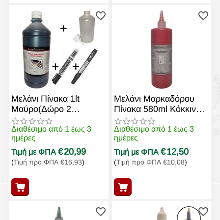
Μελάνι Πίνακα 1lt
Μελάνι Μαρκαδόρου
Μαύρο(Δώρο 2
Πίνακα 580ml Κόκκινο
μαρκαδόροι + άδειο
exoplismos edu
μπουκάλι)
Διαθέσιμο από 1 έως 3
Διαθέσιμο από 1 έως 3
ημέρες
ημέρες
€
20,99
€
12,50
Τιμή με ΦΠΑ
Τιμή με ΦΠΑ
(
Τιμή προ ΦΠΑ
€
16,93
)
(
Τιμή προ ΦΠΑ
€
10,08
)