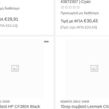
43872307 ) Cyan
μη διαθέσιμο
Προσωρινά μη διαθέσιμο
€
29,91
ΦΠΑ
€
30,43
Τιμή με ΦΠΑ
ΦΠΑ
€
24,12
)
(
Τιμή προ ΦΠΑ
€
24,54
)
):
24245
ΚΩΔΙΚΟΣ (SKU):
24406
βατό HP CF380X Black
Τόνερ συμβατό Lexmark C5