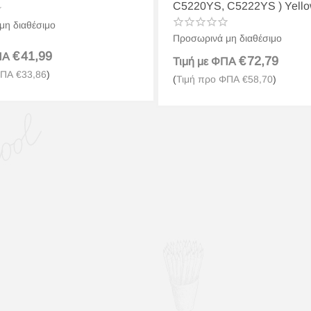
C5220YS, C5222YS ) Yell
μη διαθέσιμο
Προσωρινά μη διαθέσιμο
€
41,99
ΦΠΑ
€
72,79
Τιμή με ΦΠΑ
ΦΠΑ
€
33,86
)
(
Τιμή προ ΦΠΑ
€
58,70
)