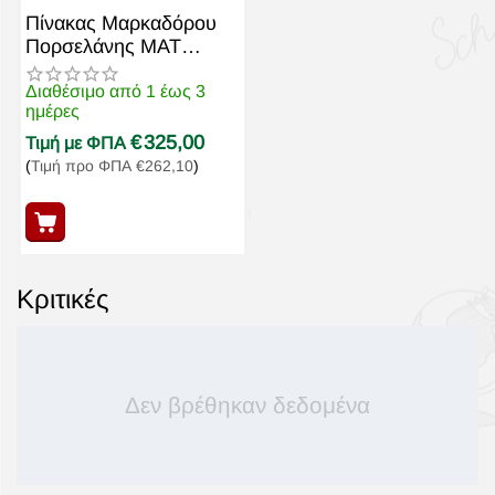
Πίνακας Μαρκαδόρου
Πορσελάνης MAT
120x240cm
WB1224P3MAT
Διαθέσιμο από 1 έως 3
ημέρες
€
325,00
Τιμή με ΦΠΑ
(
Τιμή προ ΦΠΑ
€
262,10
)
Κριτικές
Δεν βρέθηκαν δεδομένα