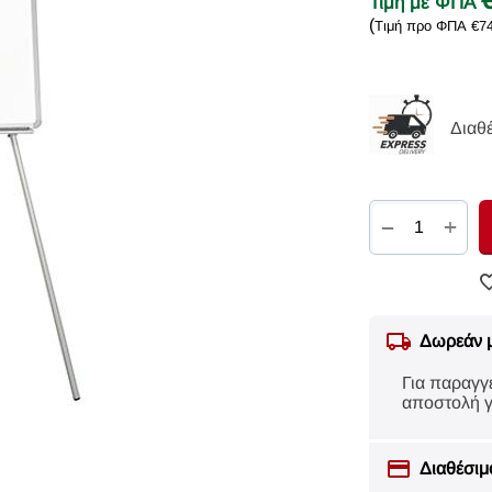
Τιμή με ΦΠΑ
(
Τιμή προ ΦΠΑ
€
7
Διαθ
+
−
Δωρεάν 
Για παραγγ
αποστολή γ
Διαθέσιμ