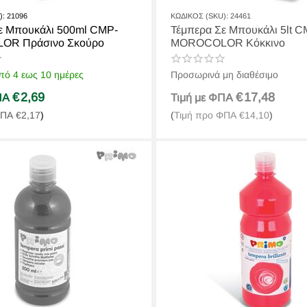
):
21096
ΚΩΔΙΚΟΣ (SKU):
24461
ε Μπουκάλι 500ml CMP-
Τέμπερα Σε Μπουκάλι 5lt C
R Πράσινο Σκούρο
MOROCOLOR Κόκκινο
πό 4 εως 10 ημέρες
Προσωρινά μη διαθέσιμο
€
2,69
€
17,48
ΦΠΑ
Τιμή με ΦΠΑ
ΦΠΑ
€
2,17
)
(
Τιμή προ ΦΠΑ
€
14,10
)