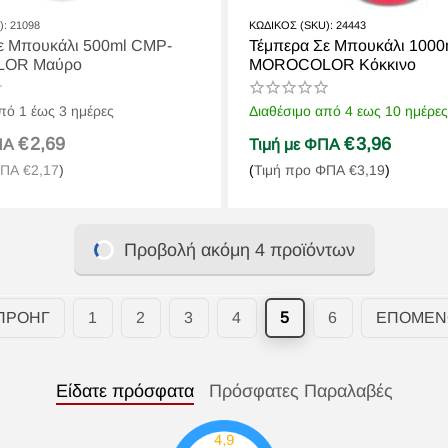
):
21098
ΚΩΔΙΚΟΣ (SKU):
24443
ε Μπουκάλι 500ml CMP-
Τέμπερα Σε Μπουκάλι 100
OR Μαύρο
MOROCOLOR Κόκκινο
πό 1 έως 3 ημέρες
Διαθέσιμο από 4 εως 10 ημέρες
€
2,69
€
3,96
ΦΠΑ
Τιμή με ΦΠΑ
ΦΠΑ
€
2,17
)
(
Τιμή προ ΦΠΑ
€
3,19
)
Προβολή ακόμη 4 προϊόντων
ΠΡΟΗΓ
1
2
3
4
5
6
ΕΠΌΜΕΝ
Είδατε πρόσφατα
Πρόσφατες Παραλαβές