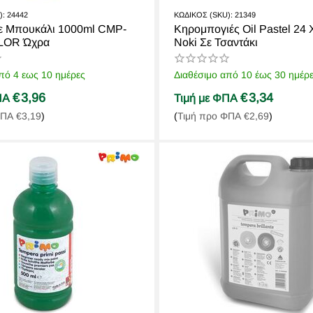
):
24442
ΚΩΔΙΚΟΣ (SKU):
21349
ε Μπουκάλι 1000ml CMP-
Κηρομπογιές Oil Pastel 2
OR Ώχρα
Noki Σε Τσαντάκι
πό 4 εως 10 ημέρες
Διαθέσιμο από 10 έως 30 ημέρ
€
3,96
€
3,34
ΦΠΑ
Τιμή με ΦΠΑ
ΦΠΑ
€
3,19
)
(
Τιμή προ ΦΠΑ
€
2,69
)