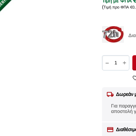
Τιμή με ΦΠΑ
(
Τιμή προ ΦΠΑ
€
0
Δια
+
−
Δωρεάν 
Για παραγγ
αποστολή γ
Διαθέσιμ