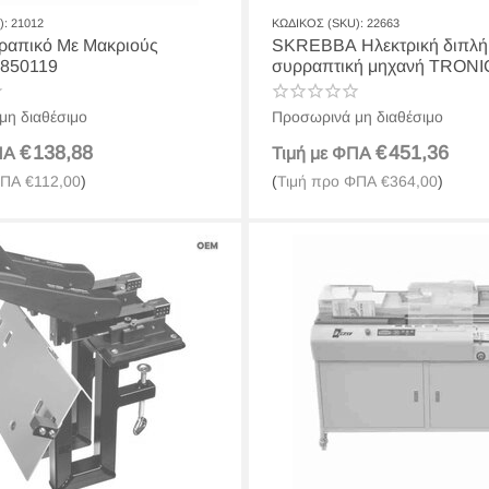
):
21012
ΚΩΔΙΚΟΣ (SKU):
22663
ραπικό Με Μακριούς
SKREBBA Ηλεκτρική διπλή
 850119
συρραπτική μηχανή TRONI
DUO Νο 731
μη διαθέσιμο
Προσωρινά μη διαθέσιμο
€
138,88
€
451,36
ΦΠΑ
Τιμή με ΦΠΑ
ΦΠΑ
€
112,00
)
(
Τιμή προ ΦΠΑ
€
364,00
)