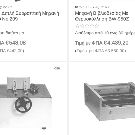
):
22662
ΚΩΔΙΚΟΣ (SKU):
21636
νή
Μηχανή Βιβλιοδεσίας Με
 Νο 209
Θερμοκόλληση BW-950Z
μη διαθέσιμο
Διαθέσιμο από 10 έως 30 ημέρ
€
548,08
€
4.439,20
ΦΠΑ
Τιμή με ΦΠΑ
ΦΠΑ
€
442,00
)
(
Τιμή προ ΦΠΑ
€
3.580,00
)