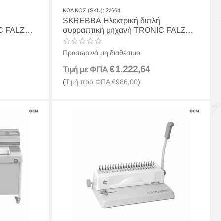
ΚΩΔΙΚΟΣ (SKU):
22664
SKREBBA Ηλεκτρική διπλή
C FALZ
συρραπτική μηχανή TRONIC FALZ
DUO Νο 739
Προσωρινά μη διαθέσιμο
€
1.222,64
Τιμή με ΦΠΑ
(
Τιμή προ ΦΠΑ
€
986,00
)