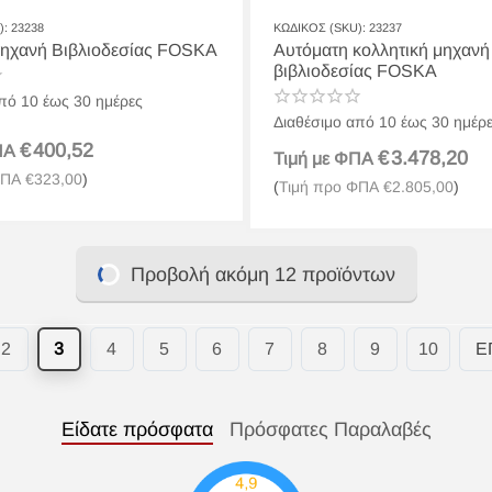
):
23238
ΚΩΔΙΚΟΣ (SKU):
23237
Μηχανή Βιβλιοδεσίας FOSKA
Αυτόματη κολλητική μηχανή
βιβλιοδεσίας FOSKA
πό 10 έως 30 ημέρες
Διαθέσιμο από 10 έως 30 ημέρ
€
400,52
ΦΠΑ
€
3.478,20
Τιμή με ΦΠΑ
ΦΠΑ
€
323,00
)
(
Τιμή προ ΦΠΑ
€
2.805,00
)
Προβολή ακόμη 12 προϊόντων
2
3
4
5
6
7
8
9
10
Ε
Είδατε πρόσφατα
Πρόσφατες Παραλαβές