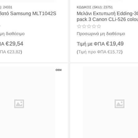
):
24331
ΚΩΔΙΚΟΣ (SKU):
23751
ό Samsung MLT1042S
Μελάνι Εκτυπωτή Edding-30
pack 3 Canon CLi-526 colo
μη διαθέσιμο
Προσωρινά μη διαθέσιμο
€
29,54
€
19,49
ΦΠΑ
Τιμή με ΦΠΑ
ΦΠΑ
€
23,82
)
(
Τιμή προ ΦΠΑ
€
15,72
)