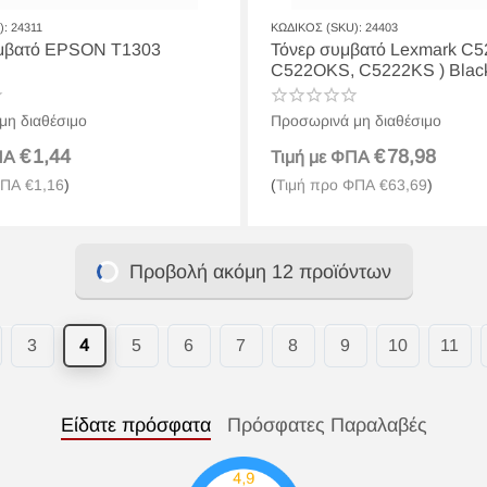
):
24311
ΚΩΔΙΚΟΣ (SKU):
24403
υμβατό EPSON T1303
Τόνερ συμβατό Lexmark C5
C522OKS, C5222KS ) Blac
μη διαθέσιμο
Προσωρινά μη διαθέσιμο
€
1,44
€
78,98
ΦΠΑ
Τιμή με ΦΠΑ
ΦΠΑ
€
1,16
)
(
Τιμή προ ΦΠΑ
€
63,69
)
Προβολή ακόμη 12 προϊόντων
3
4
5
6
7
8
9
10
11
Είδατε πρόσφατα
Πρόσφατες Παραλαβές