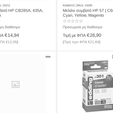
):
24212
ΚΩΔΙΚΟΣ (SKU):
24265
βατό HP CB285A, 435A,
Μελάνι συμβατό HP 57 ( C6
ck
Cyan, Yellow, Magento
μη διαθέσιμο
Προσωρινά μη διαθέσιμο
€
14,94
€
26,90
ΦΠΑ
Τιμή με ΦΠΑ
ΦΠΑ
€
12,05
)
(
Τιμή προ ΦΠΑ
€
21,69
)