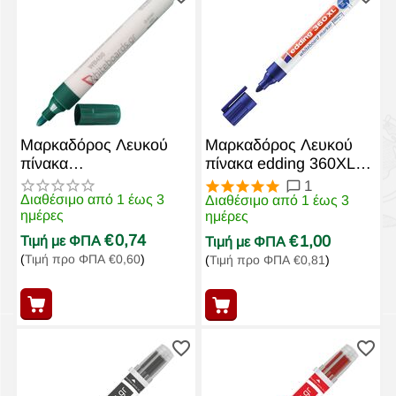
Μαρκαδόρος Λευκού
Μαρκαδόρος Λευκού
πίνακα
πίνακα edding 360XL
Επαναγεμιζόμενος
Μπλε
1
WB450 Πράσινος
Διαθέσιμο από 1 έως 3
Διαθέσιμο από 1 έως 3
ημέρες
ημέρες
€
0,74
€
1,00
Τιμή με ΦΠΑ
Τιμή με ΦΠΑ
(
Τιμή προ ΦΠΑ
€
0,60
)
(
Τιμή προ ΦΠΑ
€
0,81
)