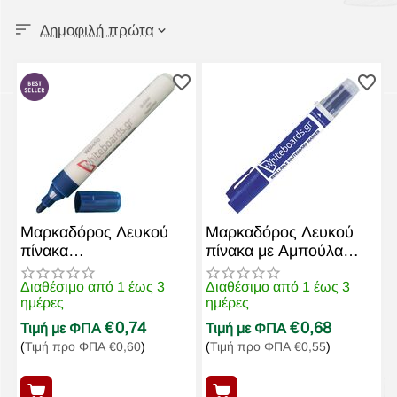
Δημοφιλή πρώτα
Μαρκαδόρος Λευκού
Μαρκαδόρος Λευκού
πίνακα
πίνακα με Αμπούλα
Επαναγεμιζόμενος
WB550 Μπλε
WB450 Μπλε
Διαθέσιμο από 1 έως 3
Διαθέσιμο από 1 έως 3
ημέρες
ημέρες
€
0,74
€
0,68
Τιμή με ΦΠΑ
Τιμή με ΦΠΑ
(
Τιμή προ ΦΠΑ
€
0,60
)
(
Τιμή προ ΦΠΑ
€
0,55
)