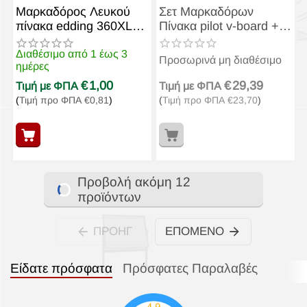
Μαρκαδόρος Λευκού
Σετ Μαρκαδόρων
πίνακα edding 360XL
Πίνακα pilot v-board +
Κόκκινο
Αμπούλες (10+10τεμ)
Διαθέσιμο από 1 έως 3
Προσωρινά μη διαθέσιμο
ημέρες
€
1,00
€
29,39
Τιμή με ΦΠΑ
Τιμή με ΦΠΑ
(
Τιμή προ ΦΠΑ
€
0,81
)
(
Τιμή προ ΦΠΑ
€
23,70
)
Προβολή ακόμη 12
προϊόντων
ΠΡΟΗΓ
ΕΠΌΜΕΝΟ
Είδατε πρόσφατα
Πρόσφατες Παραλαβές