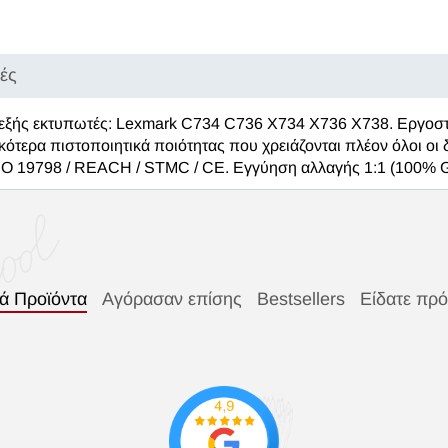
κές
ς εξής εκτυπωτές: Lexmark C734 C736 X734 X736 X738. Εργοσ
κότερα πιστοποιητικά ποιότητας που χρειάζονται πλέον όλοι οι
ISO 19798 / REACH / STMC / CE. Εγγύηση αλλαγής 1:1 (100% 
κά Προϊόντα
Αγόρασαν επίσης
Bestsellers
Είδατε πρ