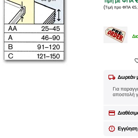
Τιμή με ΦΠΑ
(
Τιμή προ ΦΠΑ
€
5
Δι
Δωρεάν 
Για παραγγ
αποστολή γ
Διαθέσιμ
Εγγύηση 