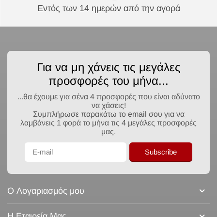
Τύπου pilot v-board )
Διαθέσιμο από 1 έως 3
Εντός των 14 ημερών από την αγορά
ημέρες
€
0,40
Τιμή με ΦΠΑ
(
Τιμή προ ΦΠΑ
€
0,32
)
Για να μη χάνεις τις μεγάλες
προσφορές του μήνα...
...θα έχουμε για σένα 4 προσφορές που είναι αδύνατο
να χάσεις!
Συμπλήρωσε παρακάτω το email σου για να
λαμβάνεις 1 φορά το μήνα τις 4 μεγάλες προσφορές
μας.
Subscribe
Ο Λογαριασμός μου
Η Εταιρεία Μας